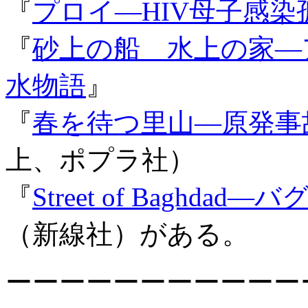
『
プロイ―HIV母子感
『
砂上の船 水上の家―
水物語
』
『
春を待つ里山―原発事
上、ポプラ社）
『
Street of Baghd
（新線社）がある。
ーーーーーーーーーーー