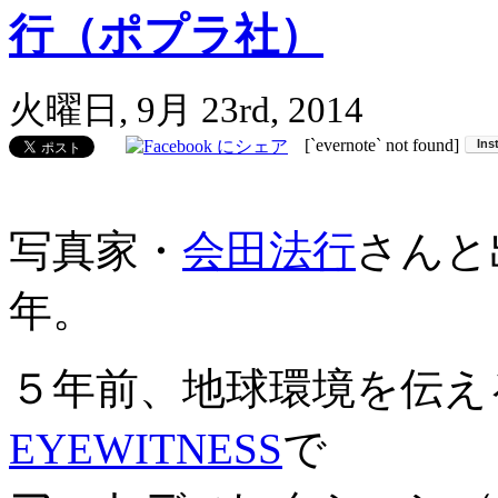
行（ポプラ社）
火曜日, 9月 23rd, 2014
[`evernote` not found]
写真家・
会田法行
さんと
年。
５年前、地球環境を伝え
EYEWITNESS
で