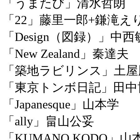
「うまたび」清水哲朗
「22」藤里一郎+鎌滝え
「Design（図録）」中西
「New Zealand」秦達夫
「築地ラビリンス」土屋
「東京トンボ日記」田中
「Japanesque」山本学
「ally」畠山公妥
「KUMANO KODO」