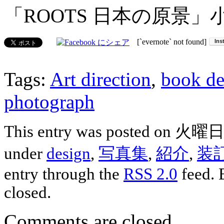
「ROOTS 日本の原景」
[`evernote` not found]
Tags:
Art direction
,
book de
photograph
This entry was posted on 火曜日, 
under
design
,
写真集
,
紹介
,
装
entry through the
RSS 2.0
feed. 
closed.
Comments are closed.