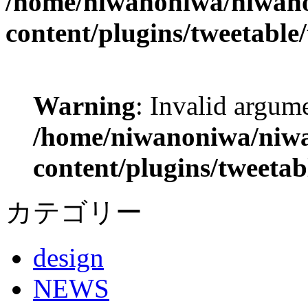
/home/niwanoniwa/niwano
content/plugins/tweetable
Warning
: Invalid argume
/home/niwanoniwa/niwa
content/plugins/tweetab
カテゴリー
design
NEWS