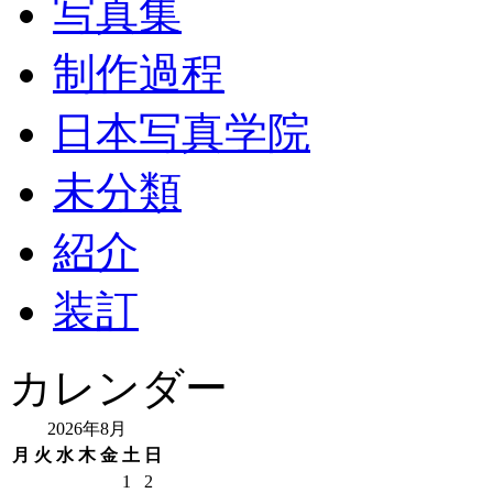
写真集
制作過程
日本写真学院
未分類
紹介
装訂
カレンダー
2026年8月
月
火
水
木
金
土
日
1
2