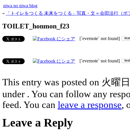
niwa no niwa blog
«
「トイレをつくる 未来をつくる」写真・文＝会田法行（ポ
TOILET_honmon_f23
[`evernote` not found]
[`evernote` not found]
This entry was posted on 火曜日, 
under . You can follow any respo
feed. You can
leave a response
, 
Leave a Reply