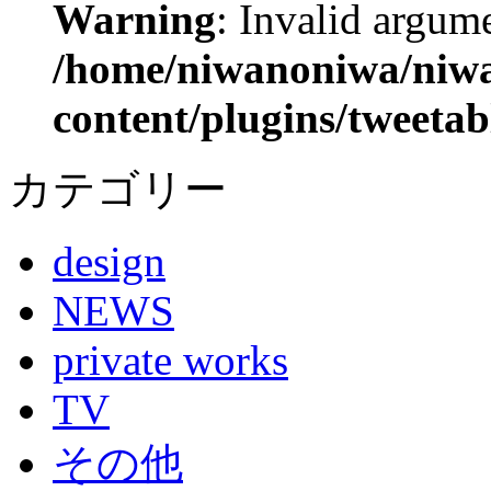
Warning
: Invalid argume
/home/niwanoniwa/niwa
content/plugins/tweetab
カテゴリー
design
NEWS
private works
TV
その他