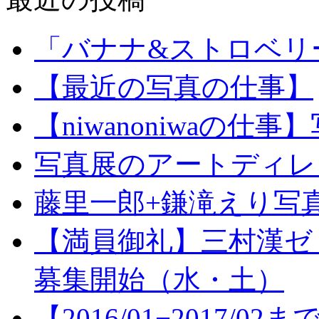
「バナナ&ストロベリ
【最近の写真の仕事】
【niwanoniwaの
写真展のアートディレクショ
藤里一郎+鎌滝えり写真
【満員御礼】三村漢ゼ
募集開始（水・土）
【2016/01−2017/