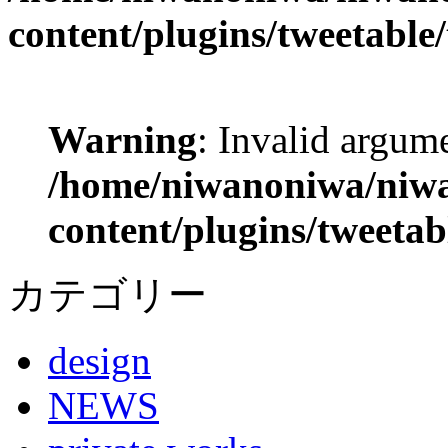
content/plugins/tweetable
Warning
: Invalid argume
/home/niwanoniwa/niwa
content/plugins/tweetab
カテゴリー
design
NEWS