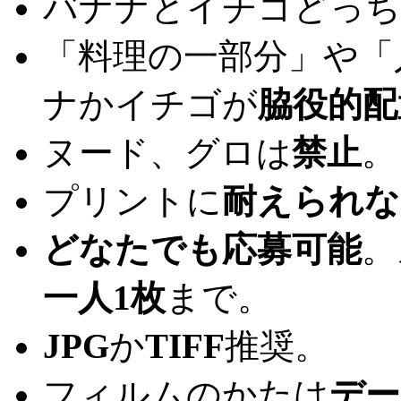
バナナとイチゴどっち
「料理の一部分」や「
ナかイチゴが
脇役的配
ヌード、グロは
禁止
。
プリントに
耐えられな
どなたでも応募可能
。
一人1枚
まで。
JPG
か
TIFF
推奨。
フィルムのかたは
デー