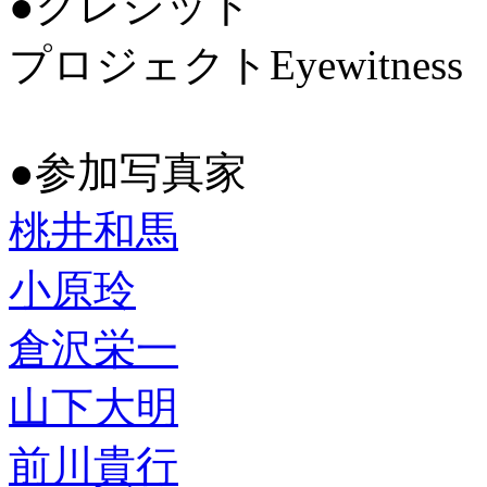
●クレジット
プロジェクトEyewitness
●参加写真家
桃井和馬
小原玲
倉沢栄一
山下大明
前川貴行