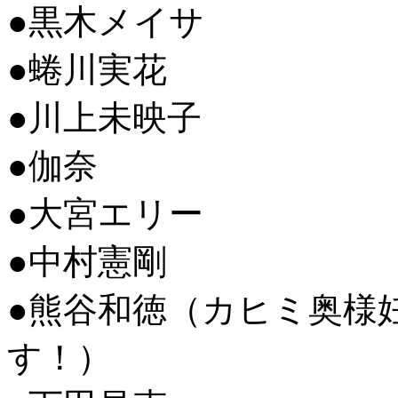
●黒木メイサ
●蜷川実花
●川上未映子
●伽奈
●大宮エリー
●中村憲剛
●熊谷和徳（カヒミ奥様
す！）