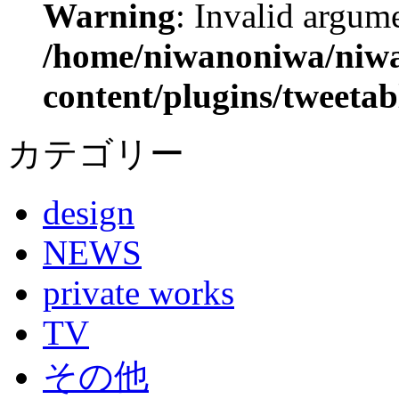
Warning
: Invalid argume
/home/niwanoniwa/niwa
content/plugins/tweetab
カテゴリー
design
NEWS
private works
TV
その他