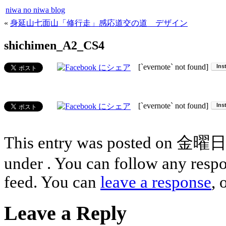
niwa no niwa blog
«
身延山七面山「修行走」感応道交の道 デザイン
shichimen_A2_CS4
[`evernote` not found]
[`evernote` not found]
This entry was posted on 金曜日, 
under . You can follow any respo
feed. You can
leave a response
, 
Leave a Reply