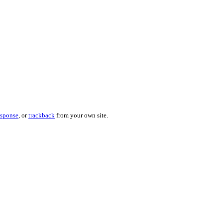
esponse
, or
trackback
from your own site.