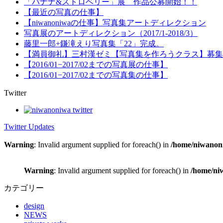
「バナナ&ストロベリー」展 作品公募開始！！
【最近の写真の仕事】
【niwanoniwaの仕事】写真集アートディレクション
写真展のアートディレクション（2017/1-2018/3）
藤里一郎+鎌滝えり写真集「22」完成。
【満員御礼】三村漢ゼミ【写真集を作ろうクラス】募集
【2016/01−2017/02までの写真展の仕事】
【2016/01−2017/02までの写真集の仕事】
Twitter
Twitter Updates
Warning
: Invalid argument supplied for foreach() in
/home/niwanoni
Warning
: Invalid argument supplied for foreach() in
/home/ni
カテゴリー
design
NEWS