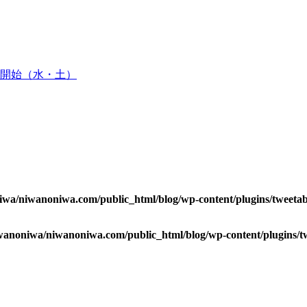
開始（水・土）
wa/niwanoniwa.com/public_html/blog/wp-content/plugins/tweetab
wanoniwa/niwanoniwa.com/public_html/blog/wp-content/plugins/tw