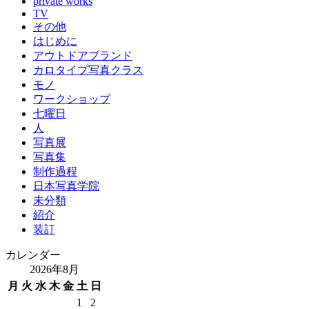
private works
TV
その他
はじめに
アウトドアブランド
カロタイプ写真クラス
モノ
ワークショップ
七曜日
人
写真展
写真集
制作過程
日本写真学院
未分類
紹介
装訂
カレンダー
2026年8月
月
火
水
木
金
土
日
1
2